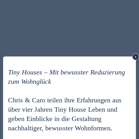
x
Tiny Houses – Mit bewusster Reduzierung
zum Wohnglück
Diese Webseite verwendet Cookies
Chris & Caro teilen ihre Erfahrungen aus
Wir verwenden Cookies, um Inhalte und Anzeigen zu
über vier Jahren Tiny House Leben und
personalisieren, Funktionen für soziale Medien anbieten zu
können und die Zugriffe auf unsere Website zu analysieren.
geben Einblicke in die Gestaltung
Außerdem geben wir Informationen zu Ihrer Verwendung
nachhaltiger, bewusster Wohnformen.
unserer Website an unsere Partner für soziale Medien,
Werbung und Analysen weiter. Unsere Partner führen diese