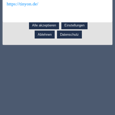
https://tinyon.de/
Informationen möglicherweise mit weiteren Daten
zusammen, die Sie ihnen bereitgestellt haben oder die sie im
Rahmen Ihrer Nutzung der Dienste gesammelt haben.
Alle akzeptieren
Einstellungen
Ablehnen
Datenschutz