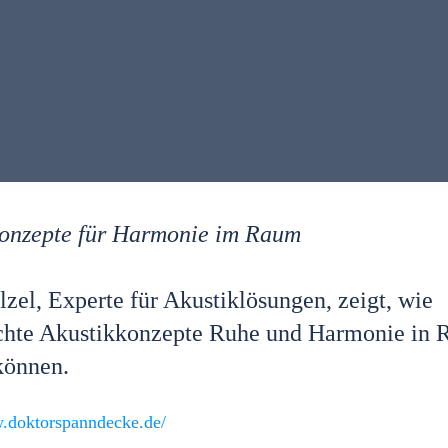
konzepte für Harmonie im Raum
lzel, Experte für Akustiklösungen, zeigt, wie
chte Akustikkonzepte Ruhe und Harmonie in
können.
Diese Webseite verwendet Cookies
Wir verwenden Cookies, um Inhalte und Anzeigen zu personalisieren
w.doktorspanndecke.de/
Funktionen für soziale Medien anbieten zu können und die Zugriffe au