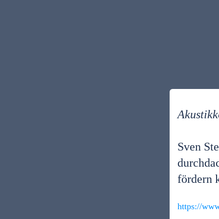
Akustik
Sven Ste
durchda
fördern 
https://ww