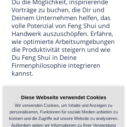
Du die Möglichkeit, inspirierende
Vorträge zu buchen, die Dir und
Deinem Unternehmen helfen, das
volle Potenzial von Feng Shui und
Handwerk auszuschöpfen. Erfahre,
wie optimierte Arbeitsumgebungen
die Produktivität steigern und wie
Du Feng Shui in Deine
Firmenphilosophie integrieren
kannst.
Alle Vorträge und Buchungen
werden über unseren Partner
Diese Webseite verwendet Cookies
Thomas Issler
abgewickelt. Weitere
Wir verwenden Cookies, um Inhalte und Anzeigen zu
Informationen und Buchungen
personalisieren, Funktionen für soziale Medien anbieten zu
findest Du direkt auf der Seite der
können und die Zugriffe auf unsere Website zu analysieren.
Außerdem geben wir Informationen zu Ihrer Verwendung