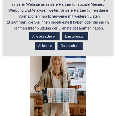
.
Deutschen Handwerker Akademie
unserer Website an unsere Partner für soziale Medien,
Werbung und Analysen weiter. Unsere Partner führen diese
Was macht die apprico® Methode
Informationen möglicherweise mit weiteren Daten
zusammen, die Sie ihnen bereitgestellt haben oder die sie im
aus?
Rahmen Ihrer Nutzung der Dienste gesammelt haben.
Alle akzeptieren
Einstellungen
Ablehnen
Datenschutz