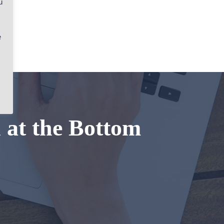
u
e
n at the Bottom