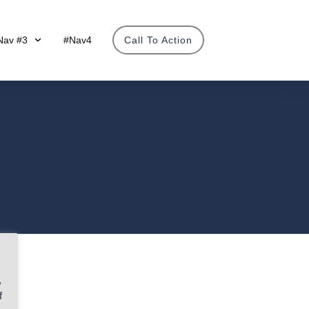
Nav #3
#Nav4
Call To Action
,
f