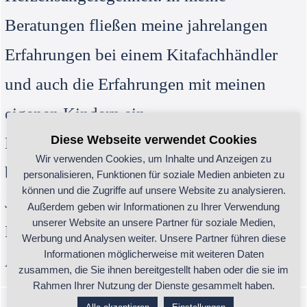
Beratungen fließen meine jahrelangen
Erfahrungen bei einem Kitafachhändler
und auch die Erfahrungen mit meinen
eigenen Kindern ein.
Diese Webseite verwendet Cookies
Die Themen Yoga und Meditation
Wir verwenden Cookies, um Inhalte und Anzeigen zu
begleiten mich ebenfalls seit sehr vielen
personalisieren, Funktionen für soziale Medien anbieten zu
können und die Zugriffe auf unsere Website zu analysieren.
Jahren. Die Wirkung von Raum und
Außerdem geben wir Informationen zu Ihrer Verwendung
unserer Website an unsere Partner für soziale Medien,
Mensch ist eine nicht zu unterschätzende
Werbung und Analysen weiter. Unsere Partner führen diese
Informationen möglicherweise mit weiteren Daten
Angelegenheit!
zusammen, die Sie ihnen bereitgestellt haben oder die sie im
Rahmen Ihrer Nutzung der Dienste gesammelt haben.