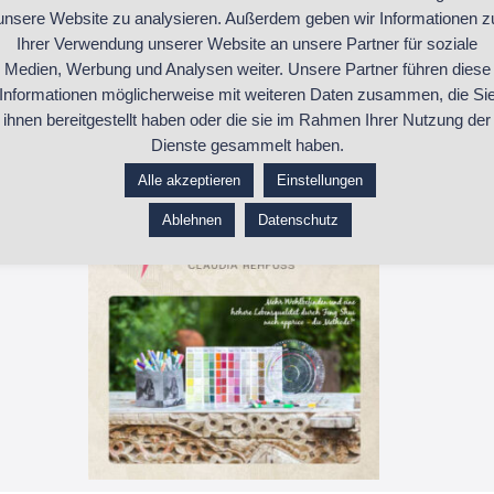
unsere Website zu analysieren. Außerdem geben wir Informationen z
Formen und Materialien und verzichtet ko
Ihrer Verwendung unserer Website an unsere Partner für soziale
wie Kristalle, Münzen o.ä.
Medien, Werbung und Analysen weiter. Unsere Partner führen diese
Informationen möglicherweise mit weiteren Daten zusammen, die Si
ihnen bereitgestellt haben oder die sie im Rahmen Ihrer Nutzung der
Dienste gesammelt haben.
https://maler-rehfuss.de
Alle akzeptieren
Einstellungen
Ablehnen
Datenschutz