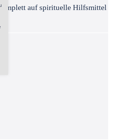
u
mplett auf spirituelle Hilfsmittel
e