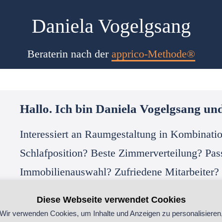
Daniela Vogelgsang
Beraterin nach der
apprico-Methode®
Hallo. Ich bin Daniela Vogelgsang un
Interessiert an Raumgestaltung in Kombinati
Schlafposition? Beste Zimmerverteilung? Pa
Immobilienauswahl? Zufriedene Mitarbeiter?
Mein Stil ist geprägt von analytischer Ration
Diese Webseite verwendet Cookies
Sensibilität. Ohne Schnickschnack und fernab
Wir verwenden Cookies, um Inhalte und Anzeigen zu personalisieren