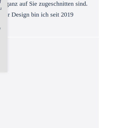
f
d ganz auf Sie zugeschnitten sind.
u
ior Design bin ich seit 2019
e