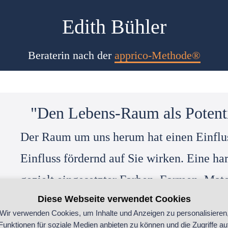
Edith Bühler
Beraterin nach der
apprico-Methode®
"Den Lebens-Raum als Potenti
Der Raum um uns herum hat einen Einflus
Einfluss fördernd auf Sie wirken. Eine h
gezielt eingesetzter Farben, Formen, Mate
Diese Webseite verwendet Cookies
Sie ein förderliches „Jetzt“ erschaffen. 
Wir verwenden Cookies, um Inhalte und Anzeigen zu personalisieren
eigenen Business – Feng Shui kann überall
Funktionen für soziale Medien anbieten zu können und die Zugriffe au