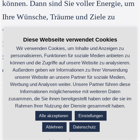
können. Dann sind Sie voller Energie, um
Ihre Wünsche, Träume und Ziele zu
verwirklichen.
Diese Webseite verwendet Cookies
Feng-Shui für Wohnung, Haus & Garten
Wir verwenden Cookies, um Inhalte und Anzeigen zu
personalisieren, Funktionen für soziale Medien anbieten zu
Spürbar mehr Raum für Harmonie,
können und die Zugriffe auf unsere Website zu analysieren.
Gesundheit und Erfolg!
Außerdem geben wir Informationen zu Ihrer Verwendung
unserer Website an unsere Partner für soziale Medien,
Werbung und Analysen weiter. Unsere Partner führen diese
Informationen möglicherweise mit weiteren Daten
Kontakt:
zusammen, die Sie ihnen bereitgestellt haben oder die sie im
Rahmen Ihrer Nutzung der Dienste gesammelt haben.
Alle akzeptieren
Einstellungen
Gudrun Pillwein
Ablehnen
Datenschutz
info@herzpunkte.at