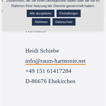
Gutes Feng Shui sieht man nicht, man
zusammen, die Sie ihnen bereitgestellt haben oder die sie im
Rahmen Ihrer Nutzung der Dienste gesammelt haben.
spürt es !
Alle akzeptieren
Einstellungen
Ablehnen
Datenschutz
Kontakt:
Heidi Schiebe
info@raum-harmonie.net
+49 151 61417284
D-86676 Ehekirchen