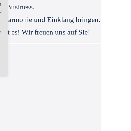
f
er Business.
u
n Harmonie und Einklang bringen.
ürt es! Wir freuen uns auf Sie!
e