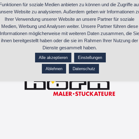
Funktionen für soziale Medien anbieten zu können und die Zugriffe au
auf Sie abzustimmen. Egal, ob Privat od
unsere Website zu analysieren. Außerdem geben wir Informationen z
Ihrer Verwendung unserer Website an unsere Partner für soziale
Lassen Sie uns zusammen Ihre Räume i
Medien, Werbung und Analysen weiter. Unsere Partner führen diese
Gutes Feng Shui sieht man nicht, man sp
Informationen möglicherweise mit weiteren Daten zusammen, die Si
ihnen bereitgestellt haben oder die sie im Rahmen Ihrer Nutzung der
Dienste gesammelt haben.
Alle akzeptieren
Einstellungen
https://horn-stuckateure.de
Ablehnen
Datenschutz