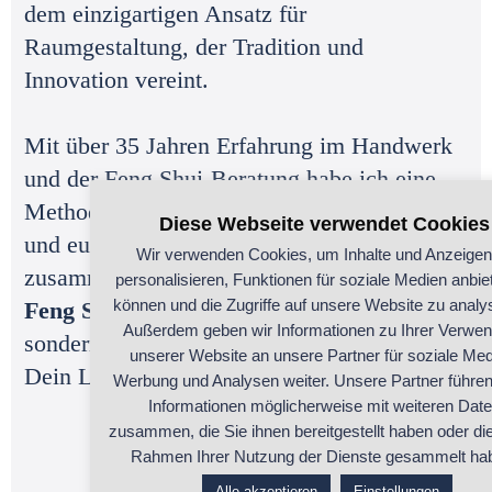
dem einzigartigen Ansatz für
Raumgestaltung, der Tradition und
Innovation vereint.
Mit über 35 Jahren Erfahrung im Handwerk
und der Feng Shui-Beratung habe ich eine
Methode entwickelt, die asiatische Weisheit
Diese Webseite verwendet Cookies
und europäisches Baumeisterwissen
Wir verwenden Cookies, um Inhalte und Anzeigen
zusammenführt.
personalisieren, Funktionen für soziale Medien anbie
können und die Zugriffe auf unsere Website zu analy
Feng Shui
ist dabei nicht nur ein Konzept,
Außerdem geben wir Informationen zu Ihrer Verwe
sondern eine Kunst, die Deine Räume und
unserer Website an unsere Partner für soziale Med
Dein Leben transformieren kann.
Werbung und Analysen weiter. Unsere Partner führen
Informationen möglicherweise mit weiteren Dat
zusammen, die Sie ihnen bereitgestellt haben oder die
Rahmen Ihrer Nutzung der Dienste gesammelt ha
Alle akzeptieren
Einstellungen