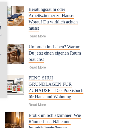
Beratungsraum oder
Arbeitszimmer zu Hause:
,
Worauf Du wirklich achten
f
musst
u
Read More
Umbruch im Leben? Warum
Du jetzt einen eigenen Raum
e
brauchst
Read More
FENG SHUI
GRUNDLAGEN FÜR
ZUHAUSE – Das Praxisbuch
für Haus und Wohnung
Read More
Erotik im Schlafzimmer: Wie
Räume Lust, Nähe und
Intimität beeinflussen