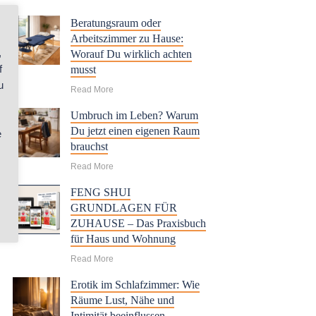
Beratungsraum oder
Arbeitszimmer zu Hause:
,
Worauf Du wirklich achten
f
musst
u
Read More
Umbruch im Leben? Warum
Du jetzt einen eigenen Raum
e
brauchst
Read More
FENG SHUI
GRUNDLAGEN FÜR
ZUHAUSE – Das Praxisbuch
für Haus und Wohnung
Read More
Erotik im Schlafzimmer: Wie
Räume Lust, Nähe und
Intimität beeinflussen