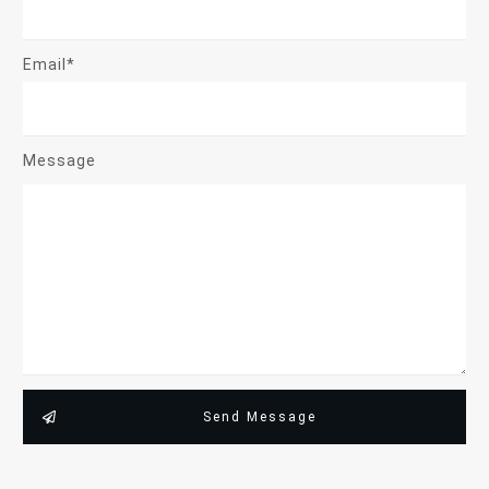
Email*
Message
Send Message