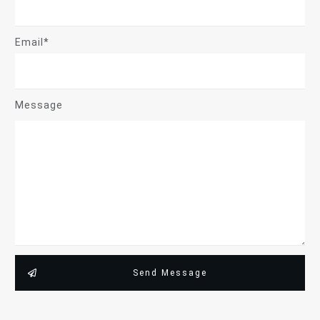
Email*
Message
Send Message