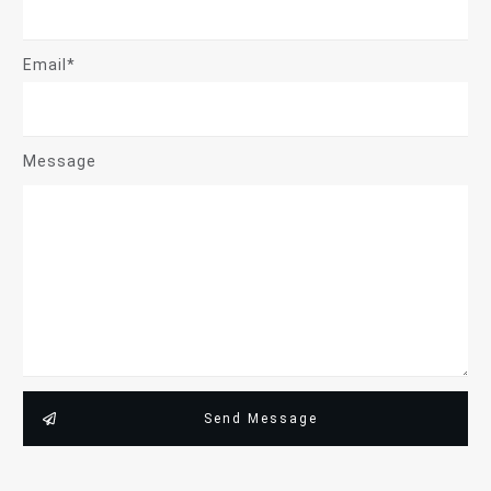
Email*
Message
Send Message