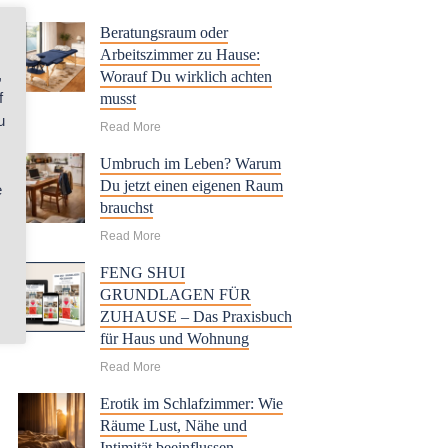
Beratungsraum oder
Arbeitszimmer zu Hause:
,
Worauf Du wirklich achten
f
musst
u
Read More
Umbruch im Leben? Warum
Du jetzt einen eigenen Raum
e
brauchst
Read More
FENG SHUI
GRUNDLAGEN FÜR
ZUHAUSE – Das Praxisbuch
für Haus und Wohnung
Read More
Erotik im Schlafzimmer: Wie
Räume Lust, Nähe und
Intimität beeinflussen