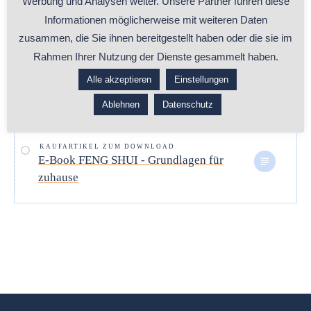
Werbung und Analysen weiter. Unsere Partner führen diese
Informationen möglicherweise mit weiteren Daten
zusammen, die Sie ihnen bereitgestellt haben oder die sie im
Rahmen Ihrer Nutzung der Dienste gesammelt haben.
E-Book | FENG SHUI -
Alle akzeptieren
Einstellungen
GRUNDLAGEN FÜR ZUHAUSE
Ablehnen
Datenschutz
(PDF, 101 Seiten)
KAUFARTIKEL ZUM DOWNLOAD
E-Book FENG SHUI - Grundlagen für
zuhause