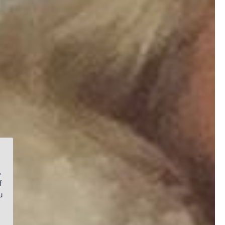
,
f
u