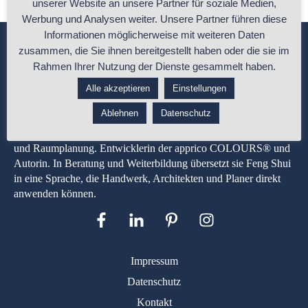
unserer Website an unsere Partner für soziale Medien,
Werbung und Analysen weiter. Unsere Partner führen diese
Informationen möglicherweise mit weiteren Daten
zusammen, die Sie ihnen bereitgestellt haben oder die sie im
Rahmen Ihrer Nutzung der Dienste gesammelt haben.
Alle akzeptieren
Einstellungen
Ablehnen
Datenschutz
Heike Schauz ist Malermeisterin und Feng-Shui-Expertin mit
über 35 Jahren Berufserfahrung in Gestaltung, Materialwirkung
und Raumplanung. Entwicklerin der apprico COLOURS® und
Autorin. In Beratung und Weiterbildung übersetzt sie Feng Shui
in eine Sprache, die Handwerk, Architekten und Planer direkt
anwenden können.
Impressum
Datenschutz
Kontakt