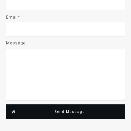
Email*
Message
Send Message