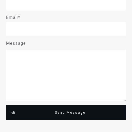
Email*
Message
Send Message