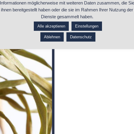
Informationen möglicherweise mit weiteren Daten zusammen, die Si
ihnen bereitgestellt haben oder die sie im Rahmen Ihrer Nutzung der
sgewachsene, verkümmerte Yukka-Palme fehlte natürlich auch
Dienste gesammelt haben.
eine Empfehlung kam und ungefähr wusste, was ihn erwartet
Alle akzeptieren
Einstellungen
Ablehnen
Datenschutz