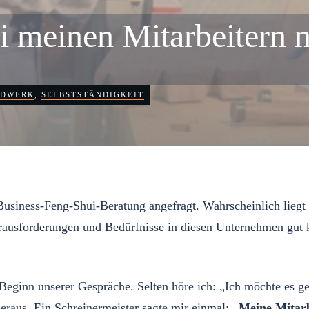
i meinen Mitarbeitern n
DWERK
,
SELBSTSTÄNDIGKEIT
usiness-Feng-Shui-Beratung angefragt. Wahrscheinlich liegt d
erausforderungen und Bedürfnisse in diesen Unternehmen gut 
eginn unserer Gespräche. Selten höre ich: „Ich möchte es ge
heraus. Ein Schreinermeister sagte mir einmal:
„Meine Mitarb