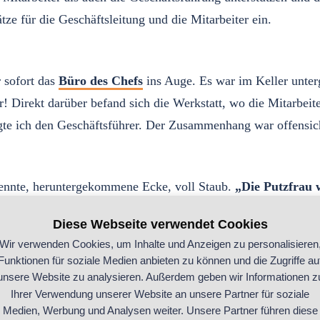
tze für die Geschäftsleitung und die Mitarbeiter ein.
 sofort das
Büro des Chefs
ins Auge. Es war im Keller unterg
! Direkt darüber befand sich die Werkstatt, wo die Mitarbeit
agte ich den Geschäftsführer. Der Zusammenhang war offensich
rennte, heruntergekommene Ecke, voll Staub.
„Die Putzfrau 
 aus dem Flur riechen.
Diese Webseite verwendet Cookies
Wir verwenden Cookies, um Inhalte und Anzeigen zu personalisieren
Funktionen für soziale Medien anbieten zu können und die Zugriffe au
r Kunden befand sich im Untergeschoss. Die Beleuchtung war
unsere Website zu analysieren. Außerdem geben wir Informationen z
und die Preislisten auf dem Tisch waren ebenfalls veraltet. 
Ihrer Verwendung unserer Website an unsere Partner für soziale
Medien, Werbung und Analysen weiter. Unsere Partner führen diese
rst ein Jahr alt“) nichts.