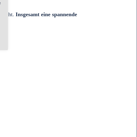
e
 nicht.
Insgesamt eine spannende
e.