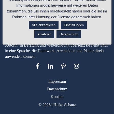
Informationen möglicherweise mit weiteren Daten
zusammen, die Sie ihnen bereitgestellt haben oder die sie im
Rahmen Ihrer Nutzung der Dienste gesammelt haben.
Alle akzeptieren
Einstellungen
Heike Schauz ist Malermeisterin und Feng-Shui-Expertin mit
über 35 Jahren Berufserfahrung in Gestaltung, Materialwirkung
Ablehnen
Datenschutz
und Raumplanung. Entwicklerin der apprico COLOURS® und
Autorin. In Beratung und Weiterbildung übersetzt sie Feng Shui
in eine Sprache, die Handwerk, Architekten und Planer direkt
anwenden können.
Impressum
Datenschutz
Kontakt
© 2026 | Heike Schauz