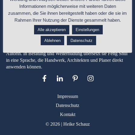
Informationen möglicherweise mit weiteren Daten
zusammen, die Sie ihnen bereitgestellt haben oder die sie im
Rahmen Ihrer Nutzung der Dienste gesammelt haben.
Alle akzeptieren
Einstellungen
Heike Schauz ist Malermeisterin und Feng-Shui-Expertin mit
über 35 Jahren Berufserfahrung in Gestaltung, Materialwirkung
Ablehnen
Datenschutz
und Raumplanung. Entwicklerin der apprico COLOURS® und
Autorin. In Beratung und Weiterbildung übersetzt sie Feng Shui
in eine Sprache, die Handwerk, Architekten und Planer direkt
anwenden können.
Impressum
Datenschutz
Kontakt
© 2026 | Heike Schauz