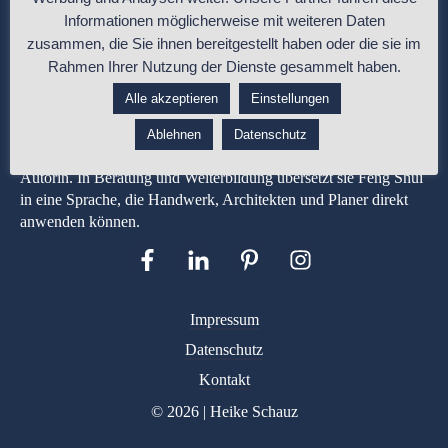
Informationen möglicherweise mit weiteren Daten
zusammen, die Sie ihnen bereitgestellt haben oder die sie im
Rahmen Ihrer Nutzung der Dienste gesammelt haben.
Alle akzeptieren
Einstellungen
Heike Schauz ist Malermeisterin und Feng-Shui-Expertin mit
über 35 Jahren Berufserfahrung in Gestaltung, Materialwirkung
Ablehnen
Datenschutz
und Raumplanung. Entwicklerin der apprico COLOURS® und
Autorin. In Beratung und Weiterbildung übersetzt sie Feng Shui
in eine Sprache, die Handwerk, Architekten und Planer direkt
anwenden können.
Impressum
Datenschutz
Kontakt
© 2026 | Heike Schauz