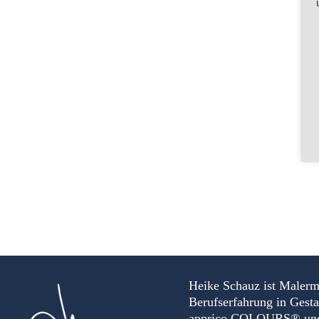
Heike Schauz ist Malerm
Berufserfahrung in Gest
apprico COLOURS® und Au