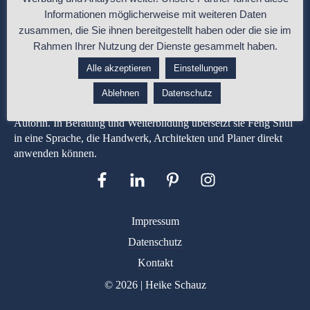
Informationen möglicherweise mit weiteren Daten
zusammen, die Sie ihnen bereitgestellt haben oder die sie im
Rahmen Ihrer Nutzung der Dienste gesammelt haben.
Alle akzeptieren
Einstellungen
Heike Schauz ist Malermeisterin und Feng-Shui-Expertin mit
über 35 Jahren Berufserfahrung in Gestaltung, Materialwirkung
Ablehnen
Datenschutz
und Raumplanung. Entwicklerin der apprico COLOURS® und
Autorin. In Beratung und Weiterbildung übersetzt sie Feng Shui
in eine Sprache, die Handwerk, Architekten und Planer direkt
anwenden können.
Impressum
Datenschutz
Kontakt
© 2026 | Heike Schauz