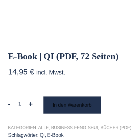
E-Book | QI (PDF, 72 Seiten)
14,95
€
incl. Mwst.
-
+
In den Warenkorb
E-
Book
|
KATEGORIEN:
ALLE
,
BUSINESS-FENG-SHUI
,
BÜCHER (PDF)
QI
Schlagwörter:
Qi
,
E-Book
(PDF,