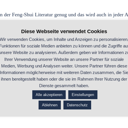
in der Feng-Shui Literatur genug und das wird auch in jeder A
 dem QI
?
Diese Webseite verwendet Cookies
Wir verwenden Cookies, um Inhalte und Anzeigen zu personalisieren
usern und den Herausforderungen, die die unterschiedlichste
Funktionen für soziale Medien anbieten zu können und die Zugriffe au
unsere Website zu analysieren. Außerdem geben wir Informationen z
hlen meist. ⁠
Ihrer Verwendung unserer Website an unsere Partner für soziale
Medien, Werbung und Analysen weiter. Unsere Partner führen diese
ematiken behandelt und entsprechende Optimierungen zeichner
Informationen möglicherweise mit weiteren Daten zusammen, die Si
ihnen bereitgestellt haben oder die sie im Rahmen Ihrer Nutzung der
Dienste gesammelt haben.
Alle akzeptieren
Einstellungen
onen⁠ – vor allem auch für den Business-Bereich
Ablehnen
Datenschutz
n anschaulich demonstrieren