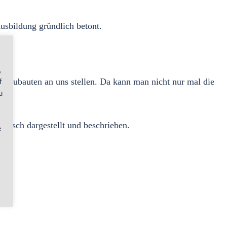
usbildung gründlich betont.⁠
,
n Neubauten an uns stellen. Da kann man nicht nur mal die
f
u
isch dargestellt und beschrieben.⁠
e