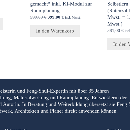
gemacht“ inkl. KI-Modul zur
Selbstlern
Raumplanung
(Ratenzahl
Ursprünglicher
Aktueller
Mwst. = 1.
599,00
€
399,00
€
incl. Mwst.
Preis
Preis
Mwst.)
war:
ist:
In den Warenkorb
381,00
€
inc
599,00 €
399,00 €.
In den 
eisterin und Feng-Shui-Expertin mit über 35 Jahren
altung, Materialwirkung und Raumplanung. Entwicklerin der
torin. In Beratung und Weiterbildung übersetzt sie Feng 
ndwerk, Architekten und Planer direkt anwenden können.