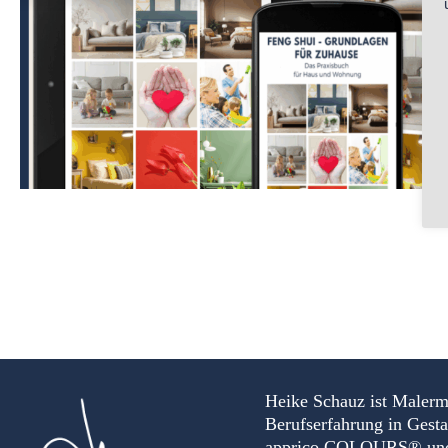
Heike Schauz ist Malerm
Berufserfahrung in Gest
apprico COLOURS® und Au