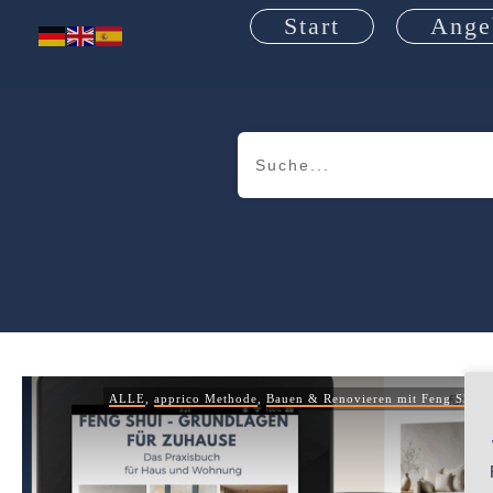
Start
Ange
ALLE
,
apprico Methode
,
Bauen & Renovieren mit Feng Shui
,