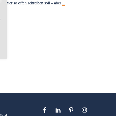
u
das hier so offen schreiben soll – aber
...
e
Shui