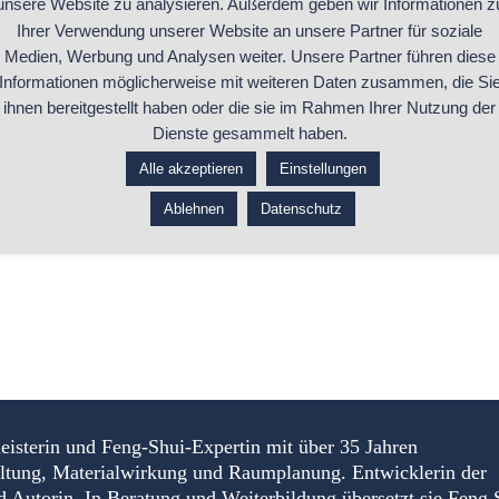
unsere Website zu analysieren. Außerdem geben wir Informationen z
Ich habe lange überlegt, ob ich 
Ihrer Verwendung unserer Website an unsere Partner für soziale
Medien, Werbung und Analysen weiter. Unsere Partner führen diese
...ganzen Beitrag lesen
Informationen möglicherweise mit weiteren Daten zusammen, die Si
ihnen bereitgestellt haben oder die sie im Rahmen Ihrer Nutzung der
Dienste gesammelt haben.
Alle akzeptieren
Einstellungen
Ablehnen
Datenschutz
eisterin und Feng-Shui-Expertin mit über 35 Jahren
altung, Materialwirkung und Raumplanung. Entwicklerin der
torin. In Beratung und Weiterbildung übersetzt sie Feng 