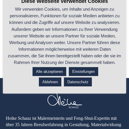
Diese Webseite verwendet Cookies
Wir verwenden Cookies, um Inhalte und Anzeigen zu
personalisieren, Funktionen für soziale Medien anbieten zu
„YouTube wird sichtbar“ – Mein Weg zurück vor
können und die Zugriffe auf unsere Website zu analysieren.
die Kamera
Außerdem geben wir Informationen zu Ihrer Verwendung
unserer Website an unsere Partner für soziale Medien,
Ich gestehe: Es hat eine Weile gedauert, bis ich mich entschieden habe,
Werbung und Analysen weiter. Unsere Partner führen diese
meinen YouTube-Kanal
...
Informationen möglicherweise mit weiteren Daten
zusammen, die Sie ihnen bereitgestellt haben oder die sie im
...ganzen Beitrag lesen
Rahmen Ihrer Nutzung der Dienste gesammelt haben.
Alle akzeptieren
Einstellungen
Ablehnen
Datenschutz
Heike Schauz ist Malermeisterin und Feng-Shui-Expertin mit
über 35 Jahren Berufserfahrung in Gestaltung, Materialwirkung