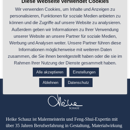
Diese Webseite verwendet Cookies
Wir verwenden Cookies, um Inhalte und Anzeigen zu
personalisieren, Funktionen für soziale Medien anbieten zu
Antiquitäten und Feng Shui: Eine Harmonie aus
können und die Zugriffe auf unsere Website zu analysieren.
Geschichte, Erinnerung und Energie
Außerdem geben wir Informationen zu Ihrer Verwendung
unserer Website an unsere Partner für soziale Medien,
Antiquitäten und Erbstücke sind weit mehr als bloße Dekoration. Sie
Werbung und Analysen weiter. Unsere Partner führen diese
tragen Erinnerungen, Geschichten und
...
Informationen möglicherweise mit weiteren Daten
zusammen, die Sie ihnen bereitgestellt haben oder die sie im
...ganzen Beitrag lesen
Rahmen Ihrer Nutzung der Dienste gesammelt haben.
Alle akzeptieren
Einstellungen
Ablehnen
Datenschutz
Heike Schauz ist Malermeisterin und Feng-Shui-Expertin mit
über 35 Jahren Berufserfahrung in Gestaltung, Materialwirkung