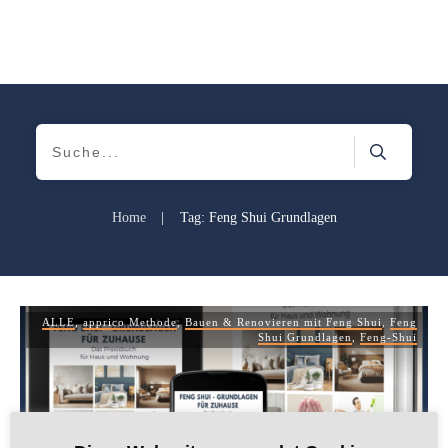
Home
|
Tag: Feng Shui Grundlagen
ALLE
,
apprico Methode
,
Bauen & Renovieren mit Feng Shui
,
Feng
Shui Grundlagen
,
Feng-Shui