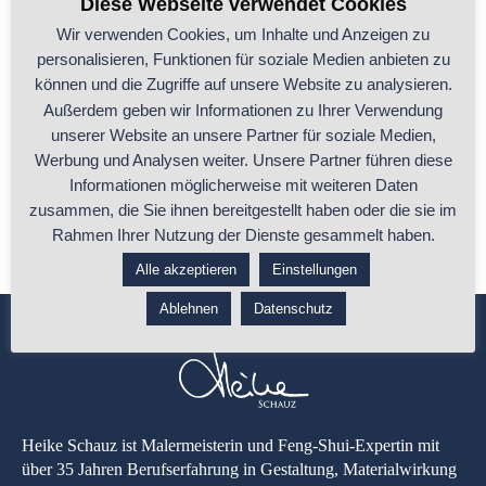
Diese Webseite verwendet Cookies
Wir verwenden Cookies, um Inhalte und Anzeigen zu
personalisieren, Funktionen für soziale Medien anbieten zu
FENG SHUI GRUNDLAGEN FÜR ZUHAUSE –
können und die Zugriffe auf unsere Website zu analysieren.
Das Praxisbuch für Haus und Wohnung
Außerdem geben wir Informationen zu Ihrer Verwendung
unserer Website an unsere Partner für soziale Medien,
Ich habe lange überlegt, ob ich das hier so offen schreiben soll – aber
Werbung und Analysen weiter. Unsere Partner führen diese
...
Informationen möglicherweise mit weiteren Daten
zusammen, die Sie ihnen bereitgestellt haben oder die sie im
...ganzen Beitrag lesen
Rahmen Ihrer Nutzung der Dienste gesammelt haben.
Alle akzeptieren
Einstellungen
Ablehnen
Datenschutz
Heike Schauz ist Malermeisterin und Feng-Shui-Expertin mit
über 35 Jahren Berufserfahrung in Gestaltung, Materialwirkung