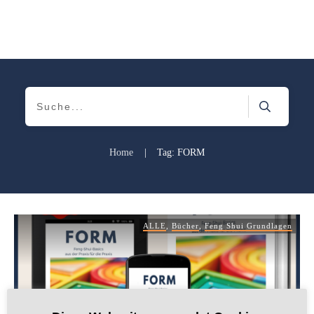
Home
|
Tag: FORM
ALLE
,
Bücher
,
Feng Shui Grundlagen