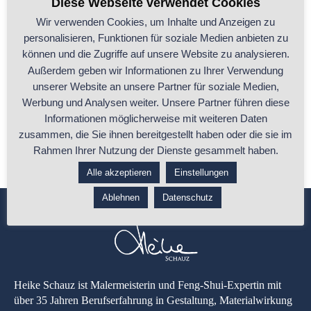
Diese Webseite verwendet Cookies
Wir verwenden Cookies, um Inhalte und Anzeigen zu
personalisieren, Funktionen für soziale Medien anbieten zu
„Malertechniken doppelt beleuchtet: Handwerk
können und die Zugriffe auf unsere Website zu analysieren.
trifft Feng Shui“
Außerdem geben wir Informationen zu Ihrer Verwendung
unserer Website an unsere Partner für soziale Medien,
Die Kraft der Farbe und Struktur im Einklang mit Feng Shui Als
Werbung und Analysen weiter. Unsere Partner führen diese
Malermeisterin und
...
Informationen möglicherweise mit weiteren Daten
zusammen, die Sie ihnen bereitgestellt haben oder die sie im
...ganzen Beitrag lesen
Rahmen Ihrer Nutzung der Dienste gesammelt haben.
Alle akzeptieren
Einstellungen
Ablehnen
Datenschutz
Heike Schauz ist Malermeisterin und Feng-Shui-Expertin mit
über 35 Jahren Berufserfahrung in Gestaltung, Materialwirkung