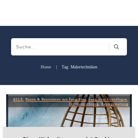
Home
|
Tag: Malertechniken
ALLE
,
Bauen & Renovieren mit Feng Shui
,
Feng Shui Grundlagen
,
Inneneinrichtung
,
Raumgestaltung