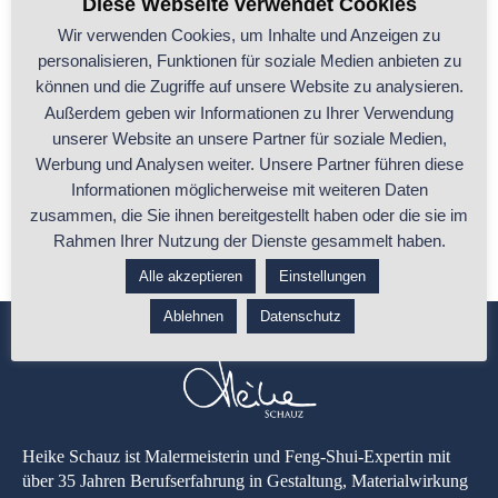
Diese Webseite verwendet Cookies
Wir verwenden Cookies, um Inhalte und Anzeigen zu
personalisieren, Funktionen für soziale Medien anbieten zu
Teppiche im Feng Shui: So lenkst Du den Qi-
können und die Zugriffe auf unsere Website zu analysieren.
Fluss und schaffst Balance
Außerdem geben wir Informationen zu Ihrer Verwendung
unserer Website an unsere Partner für soziale Medien,
Teppiche und Teppichböden spielen im Feng Shui eine zentrale Rolle,
Werbung und Analysen weiter. Unsere Partner führen diese
um den Energiefluss (Qi)
...
Informationen möglicherweise mit weiteren Daten
zusammen, die Sie ihnen bereitgestellt haben oder die sie im
...ganzen Beitrag lesen
Rahmen Ihrer Nutzung der Dienste gesammelt haben.
Alle akzeptieren
Einstellungen
Ablehnen
Datenschutz
Heike Schauz ist Malermeisterin und Feng-Shui-Expertin mit
über 35 Jahren Berufserfahrung in Gestaltung, Materialwirkung