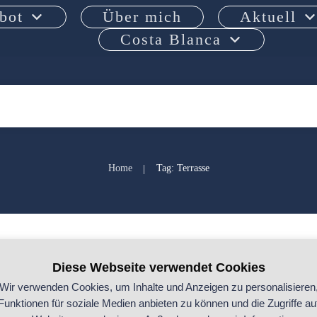
bot
Über mich
Aktuell
Costa Blanca
Home
Tag: Terrasse
|
Gestalte Deinen
LLE
,
Online-Kurs
,
Raumgestaltung
Diese Webseite verwendet Cookies
Wir verwenden Cookies, um Inhalte und Anzeigen zu personalisieren
Neben der Badewanne ist für m
Funktionen für soziale Medien anbieten zu können und die Zugriffe au
unabdingbar.
...