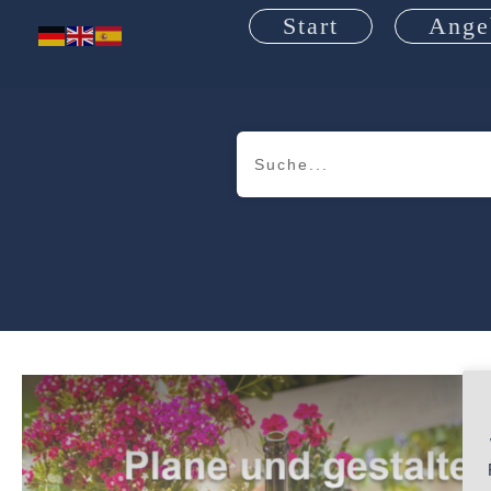
Start
Ange
A