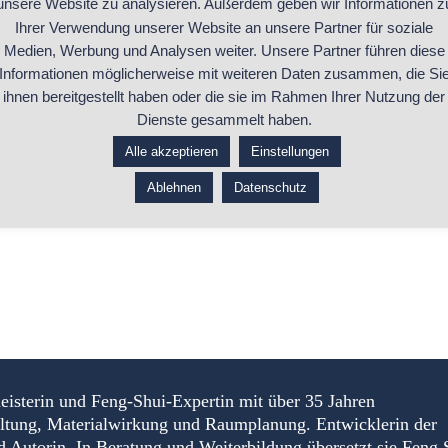
unsere Website zu analysieren. Außerdem geben wir Informationen z
Ihrer Verwendung unserer Website an unsere Partner für soziale
Medien, Werbung und Analysen weiter. Unsere Partner führen diese
...ganzen Beitrag lesen
Informationen möglicherweise mit weiteren Daten zusammen, die Si
ihnen bereitgestellt haben oder die sie im Rahmen Ihrer Nutzung der
Dienste gesammelt haben.
Alle akzeptieren
Einstellungen
Ablehnen
Datenschutz
eisterin und Feng-Shui-Expertin mit über 35 Jahren
altung, Materialwirkung und Raumplanung. Entwicklerin der
torin. In Beratung und Weiterbildung übersetzt sie Feng 