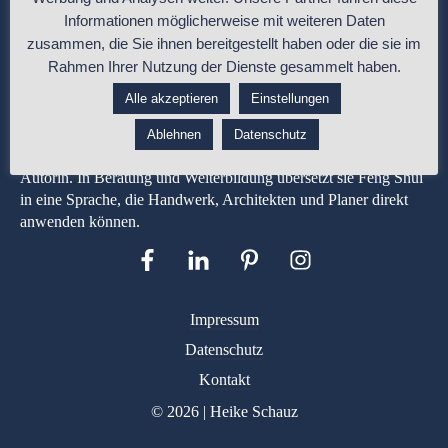
Informationen möglicherweise mit weiteren Daten
zusammen, die Sie ihnen bereitgestellt haben oder die sie im
Rahmen Ihrer Nutzung der Dienste gesammelt haben.
Alle akzeptieren
Einstellungen
Heike Schauz ist Malermeisterin und Feng-Shui-Expertin mit
über 35 Jahren Berufserfahrung in Gestaltung, Materialwirkung
Ablehnen
Datenschutz
und Raumplanung. Entwicklerin der apprico COLOURS® und
Autorin. In Beratung und Weiterbildung übersetzt sie Feng Shui
in eine Sprache, die Handwerk, Architekten und Planer direkt
anwenden können.
Impressum
Datenschutz
Kontakt
© 2026 | Heike Schauz