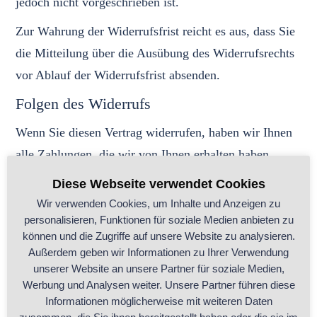
jedoch nicht vorgeschrieben ist.
Zur Wahrung der Widerrufsfrist reicht es aus, dass Sie
die Mitteilung über die Ausübung des Widerrufsrechts
vor Ablauf der Widerrufsfrist absenden.
Folgen des Widerrufs
Wenn Sie diesen Vertrag widerrufen, haben wir Ihnen
alle Zahlungen, die wir von Ihnen erhalten haben,
einschließlich der Lieferkosten (mit Ausnahme der
Diese Webseite verwendet Cookies
zusätzlichen Kosten, die sich daraus ergeben, dass Sie
Wir verwenden Cookies, um Inhalte und Anzeigen zu
eine andere Art der Lieferung als die von uns
personalisieren, Funktionen für soziale Medien anbieten zu
können und die Zugriffe auf unsere Website zu analysieren.
angebotene, günstigste Standardlieferung gewählt
Außerdem geben wir Informationen zu Ihrer Verwendung
haben), unverzüglich und spätestens binnen vierzehn
unserer Website an unsere Partner für soziale Medien,
Tagen ab dem Tag zurückzuzahlen, an dem die
Werbung und Analysen weiter. Unsere Partner führen diese
Informationen möglicherweise mit weiteren Daten
Mitteilung über Ihren Widerruf dieses Vertrags bei uns