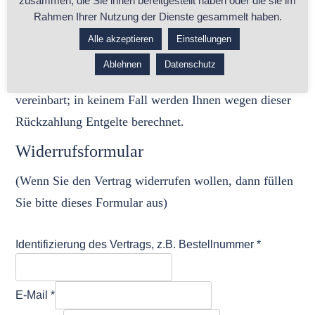
zusammen, die Sie ihnen bereitgestellt haben oder die sie im
eingegangen ist. Für diese Rückzahlung verwenden wir
Rahmen Ihrer Nutzung der Dienste gesammelt haben.
dasselbe Zahlungsmittel, das Sie bei der
Alle akzeptieren
Einstellungen
ursprünglichen Transaktion eingesetzt haben, es sei
Ablehnen
Datenschutz
denn, mit Ihnen wurde ausdrücklich etwas anderes
vereinbart; in keinem Fall werden Ihnen wegen dieser
Rückzahlung Entgelte berechnet.
Widerrufsformular
(Wenn Sie den Vertrag widerrufen wollen, dann füllen
Sie bitte dieses Formular aus)
Identifizierung des Vertrags, z.B. Bestellnummer
*
E-Mail
*