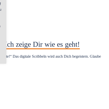
f
u
e
? Ich zeige Dir wie es geht!
 Worte!“ Das digitale Scribbeln wird auch Dich begeistern. Glaube