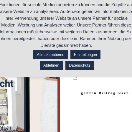
Funktionen für soziale Medien anbieten zu können und die Zugriffe au
unsere Website zu analysieren. Außerdem geben wir Informationen z
Ihrer Verwendung unserer Website an unsere Partner für soziale
Medien, Werbung und Analysen weiter. Unsere Partner führen diese
Informationen möglicherweise mit weiteren Daten zusammen, die Si
ihnen bereitgestellt haben oder die sie im Rahmen Ihrer Nutzung der
Dienste gesammelt haben.
Scribbeln lernen
ung
,
Online-Kurs
,
Raumgestaltung
Alle akzeptieren
Einstellungen
Ablehnen
Datenschutz
„Bilder sagen einfach mehr als
...
...ganzen Beitrag lesen