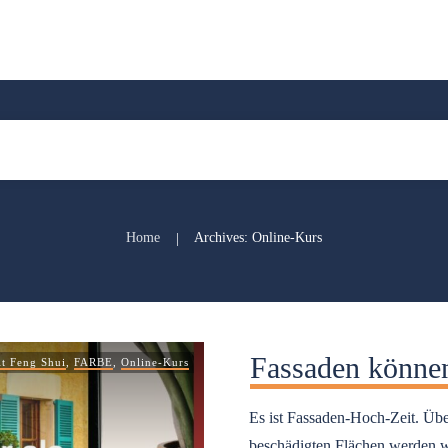
Home
Archives: Online-Kurs
|
Fassaden können
t Feng Shui
,
FARBE
,
Online-Kurs
Es ist Fassaden-Hoch-Zeit. Übe
beschädigten Flächen werden 