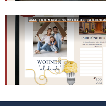
ALLE
,
Bauen & Renovieren mit Feng Shui
,
Inneneinricht