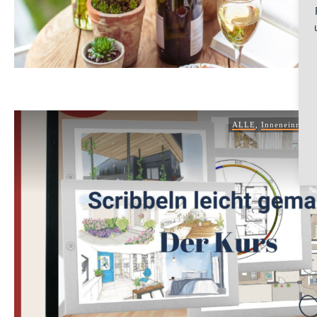
ALLE
,
Inneneinricht