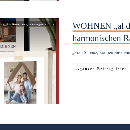
WOHNEN „al den
ung
,
Online-Kurs
,
Raumgestaltung
harmonischen 
„Frau Schauz, können Sie denn
...ganzen Beitrag lesen