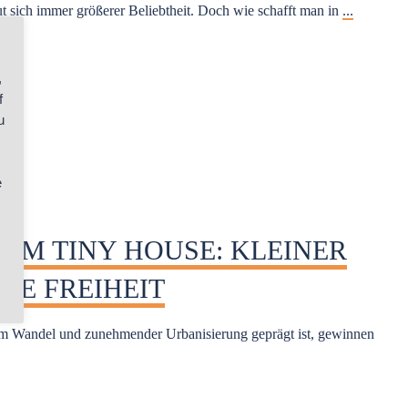
 sich immer größerer Beliebtheit. Doch wie schafft man in
...
,
f
u
e
 IM TINY HOUSE: KLEINER
E FREIHEIT⁠⁠
gem Wandel und zunehmender Urbanisierung geprägt ist, gewinnen