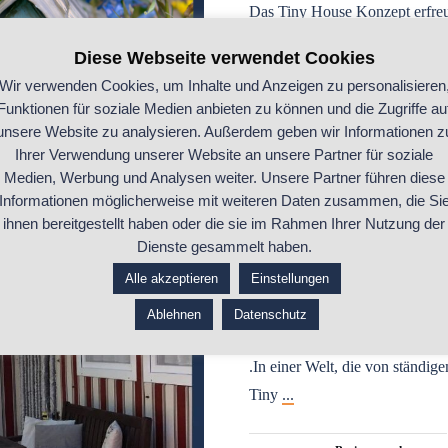
Das Tiny House Konzept erfreut
Diese Webseite verwendet Cookies
...ganzen Beitrag lesen
Wir verwenden Cookies, um Inhalte und Anzeigen zu personalisieren
Funktionen für soziale Medien anbieten zu können und die Zugriffe au
unsere Website zu analysieren. Außerdem geben wir Informationen z
Ihrer Verwendung unserer Website an unsere Partner für soziale
Medien, Werbung und Analysen weiter. Unsere Partner führen diese
Informationen möglicherweise mit weiteren Daten zusammen, die Si
ihnen bereitgestellt haben oder die sie im Rahmen Ihrer Nutzung der
Dienste gesammelt haben.
UNSER LEBEN
ui
,
Feng-Shui
,
Presse
,
Tiny House
Alle akzeptieren
Einstellungen
RAUM – GROSS
Ablehnen
Datenschutz
.In einer Welt, die von ständi
Tiny
...