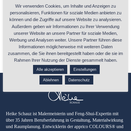
Wir verwenden Cookies, um Inhalte und Anzeigen zu
personalisieren, Funktionen für soziale Medien anbieten zu
Business-Feng-Shui: Schlüssel zu mehr
können und die Zugriffe auf unsere Website zu analysieren.
Außerdem geben wir Informationen zu Ihrer Verwendung
Mitarbeitermotivation
unserer Website an unsere Partner für soziale Medien,
„Das ist aber nicht bei uns!!“ Diesen Satz höre ich oft, wenn ich mit
...
Werbung und Analysen weiter. Unsere Partner führen diese
Informationen möglicherweise mit weiteren Daten
zusammen, die Sie ihnen bereitgestellt haben oder die sie im
...ganzen Beitrag lesen
Rahmen Ihrer Nutzung der Dienste gesammelt haben.
Alle akzeptieren
Einstellungen
Ablehnen
Datenschutz
Heike Schauz ist Malermeisterin und Feng-Shui-Expertin mit
über 35 Jahren Berufserfahrung in Gestaltung, Materialwirkung
und Raumplanung. Entwicklerin der apprico COLOURS® und