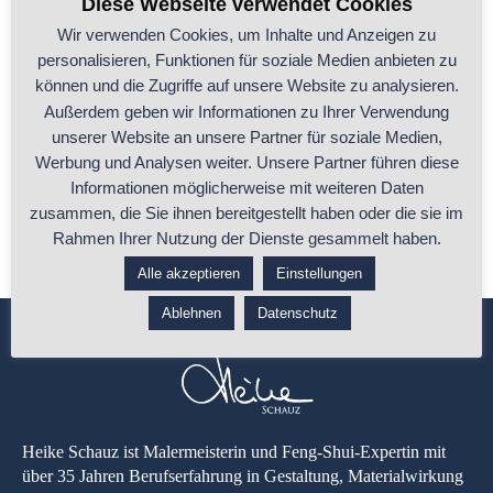
Diese Webseite verwendet Cookies
Wir verwenden Cookies, um Inhalte und Anzeigen zu
personalisieren, Funktionen für soziale Medien anbieten zu
Ayurveda & Feng Shui: ganzheitliche Harmonie
können und die Zugriffe auf unsere Website zu analysieren.
von Körper und Raum
Außerdem geben wir Informationen zu Ihrer Verwendung
unserer Website an unsere Partner für soziale Medien,
Die zwei alten Weisheitssysteme – Ayurveda und Feng Shui – bieten
Werbung und Analysen weiter. Unsere Partner führen diese
ganzheitliche Ansätze zur
...
Informationen möglicherweise mit weiteren Daten
zusammen, die Sie ihnen bereitgestellt haben oder die sie im
...ganzen Beitrag lesen
Rahmen Ihrer Nutzung der Dienste gesammelt haben.
Alle akzeptieren
Einstellungen
Ablehnen
Datenschutz
Heike Schauz ist Malermeisterin und Feng-Shui-Expertin mit
über 35 Jahren Berufserfahrung in Gestaltung, Materialwirkung