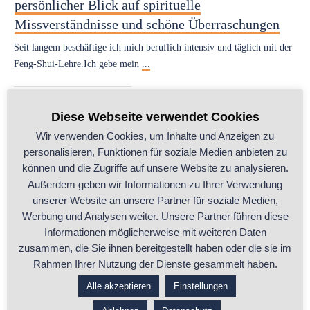
persönlicher Blick auf spirituelle
Missverständnisse und schöne Überraschungen
Seit langem beschäftige ich mich beruflich intensiv und täglich mit der
Feng-Shui-Lehre.Ich gebe mein
...
...ganzen Beitrag lesen
Diese Webseite verwendet Cookies
Wir verwenden Cookies, um Inhalte und Anzeigen zu
ALLE
,
Business-Feng-Shui
,
Handwerk
,
Selbstständigkeit
personalisieren, Funktionen für soziale Medien anbieten zu
können und die Zugriffe auf unsere Website zu analysieren.
Außerdem geben wir Informationen zu Ihrer Verwendung
unserer Website an unsere Partner für soziale Medien,
Werbung und Analysen weiter. Unsere Partner führen diese
Informationen möglicherweise mit weiteren Daten
zusammen, die Sie ihnen bereitgestellt haben oder die sie im
Rahmen Ihrer Nutzung der Dienste gesammelt haben.
Erfolgreich selbstständig im Handwerk: Warum
Alle akzeptieren
Einstellungen
Business Feng Shui der Schlüssel zu Deinem