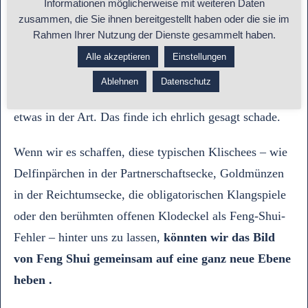
Informationen möglicherweise mit weiteren Daten
zusammen, die Sie ihnen bereitgestellt haben oder die sie im
Trotzdem sehe ich leider immer noch, wie viele Feng
Rahmen Ihrer Nutzung der Dienste gesammelt haben.
Shui-Berater sich anders vermarkten. Ganz egal,
Alle akzeptieren
Einstellungen
welche Ausbildung sie durchlaufen haben, sie nennen
Ablehnen
Datenschutz
sich dann
„Raum Coach“, „Raumpsychologe“
oder
etwas in der Art. Das finde ich ehrlich gesagt schade.
Wenn wir es schaffen, diese typischen Klischees – wie
Delfinpärchen in der Partnerschaftsecke, Goldmünzen
in der Reichtumsecke, die obligatorischen Klangspiele
oder den berühmten offenen Klodeckel als Feng-Shui-
Fehler – hinter uns zu lassen,
könnten wir das Bild
von Feng Shui gemeinsam auf eine ganz neue Ebene
heben .