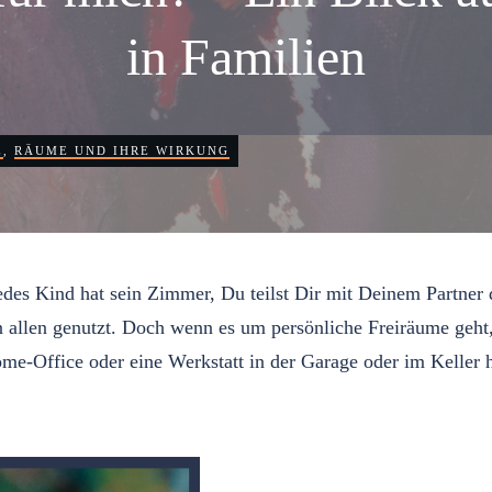
in Familien
E
,
RÄUME UND IHRE WIRKUNG
 Jedes Kind hat sein Zimmer, Du teilst Dir mit Deinem Partn
en genutzt. Doch wenn es um persönliche Freiräume geht, bes
e-Office oder eine Werkstatt in der Garage oder im Keller ha