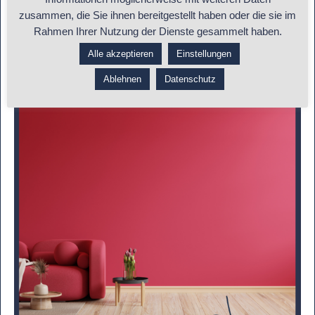
genau das Gegenteil von dem, was Feng Shui erreichen
zusammen, die Sie ihnen bereitgestellt haben oder die sie im
Rahmen Ihrer Nutzung der Dienste gesammelt haben.
möchte.
Alle akzeptieren
Einstellungen
Ablehnen
Datenschutz