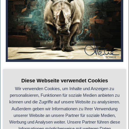
Extravagante Fototapeten
, wie ein Nashorn, das
durch die Wand bricht, mögen in einem hippen
Diese Webseite verwendet Cookies
Magazin gut aussehen, doch sie bringen Unruhe in
Wir verwenden Cookies, um Inhalte und Anzeigen zu
personalisieren, Funktionen für soziale Medien anbieten zu
Dein Zuhause. Feng Shui setzt auf Harmonie und
können und die Zugriffe auf unsere Website zu analysieren.
Balance, nicht auf Schockeffekte. Solche aggressiven
Außerdem geben wir Informationen zu Ihrer Verwendung
Bilder können den Energiefluss stören und eine
unserer Website an unsere Partner für soziale Medien,
Werbung und Analysen weiter. Unsere Partner führen diese
Atmosphäre der Spannung und Unruhe erzeugen –
Informationen möglicherweise mit weiteren Daten