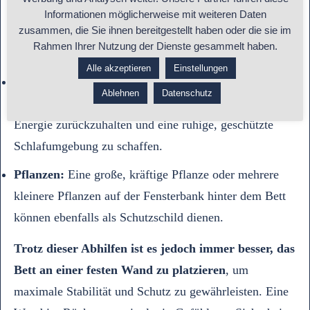
eine Schutzbarriere zwischen Dir und dem Fenster
Informationen möglicherweise mit weiteren Daten
zusammen, die Sie ihnen bereitgestellt haben oder die sie im
schaffen und das Qi davon abhalten, direkt über
Rahmen Ihrer Nutzung der Dienste gesammelt haben.
Deinem Kopf zu entweichen.
Alle akzeptieren
Einstellungen
Vorhänge:
Dicke, lichtundurchlässige Vorhänge, die
Ablehnen
Datenschutz
Du nachts zuziehst, können ebenfalls helfen, die
Energie zurückzuhalten und eine ruhige, geschützte
Schlafumgebung zu schaffen.
Pflanzen:
Eine große, kräftige Pflanze oder mehrere
kleinere Pflanzen auf der Fensterbank hinter dem Bett
können ebenfalls als Schutzschild dienen.
Trotz dieser Abhilfen ist es jedoch immer besser, das
Bett an einer festen Wand zu platzieren
, um
maximale Stabilität und Schutz zu gewährleisten. Eine