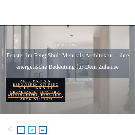
18/08/2024
Fenster im Feng Shui: Mehr als Architektur – ihre
energetische Bedeutung für Dein Zuhause
ALLE
,
BAUEN &
RENOVIEREN MIT FENG
SHUI
,
FENG SHUI
GRUNDLAGEN
,
FENG SHUI
WISSENWERTES
,
FENG-SHUI
,
RAUMGESTALTUNG