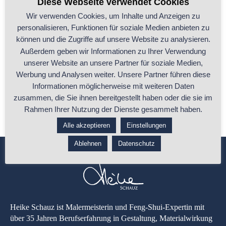
Diese Webseite verwendet Cookies
Wir verwenden Cookies, um Inhalte und Anzeigen zu
personalisieren, Funktionen für soziale Medien anbieten zu
UNSER LEBEN IM TINY HOUSE: KLEINER
können und die Zugriffe auf unsere Website zu analysieren.
RAUM – GROSSE FREIHEIT⁠⁠
Außerdem geben wir Informationen zu Ihrer Verwendung
unserer Website an unsere Partner für soziale Medien,
.In einer Welt, die von ständigem Wandel und zunehmender
Werbung und Analysen weiter. Unsere Partner führen diese
Urbanisierung geprägt ist, gewinnen Tiny
...
Informationen möglicherweise mit weiteren Daten
zusammen, die Sie ihnen bereitgestellt haben oder die sie im
...ganzen Beitrag lesen
Rahmen Ihrer Nutzung der Dienste gesammelt haben.
Alle akzeptieren
Einstellungen
Ablehnen
Datenschutz
Heike Schauz ist Malermeisterin und Feng-Shui-Expertin mit
über 35 Jahren Berufserfahrung in Gestaltung, Materialwirkung